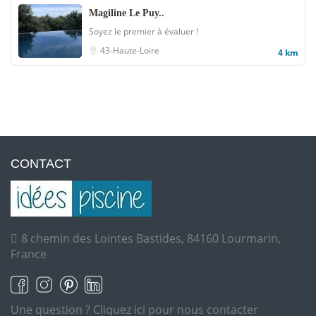
Magiline Le Puy..
Soyez le premier à évaluer !
43-Haute-Loire
4 km
CONTACT
8 chemin des Lointes Bastides, 84160 Lourmarin,
France
Une question ?
Cliquez ici pour nous contacter