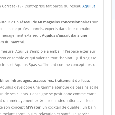
n Corrèze (19). L’entreprise fait partie du réseau
Aquilus
 autour d’un
réseau de 60 magasins concessionnaires
sur
conseils de professionnels, experts dans leur domaine
 d’aménagement extérieur,
Aquilus s’inscrit dans une
ers du marché.
mesure, Aquilus s’emploie à embellir l’espace extérieur
on ensemble et qui valorise tout l’habitat. Qu’il s’agisse
iscines et Aquilus Spas s’affirment comme concepteurs de
ines infrarouges, accessoires, traitement de l’eau,
, Aquilus développe une gamme étendue de bassins et de
un de ses clients. L’enseigne se positionne comme étant
nt un aménagement extérieur en adéquation avec leur
nte son concept
M’Water
, un cocktail de qualité : un bain
êlant sport, loisirs, relaxation et santé. Le service