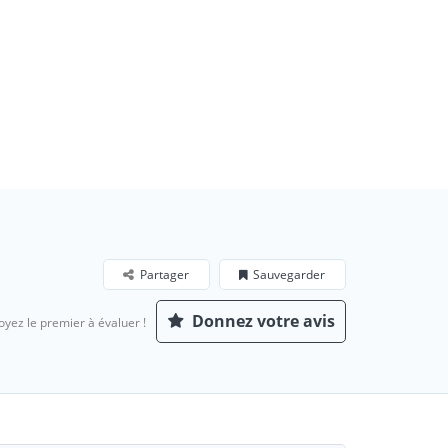
Partager
Sauvegarder
Donnez votre avis
oyez le premier à évaluer !