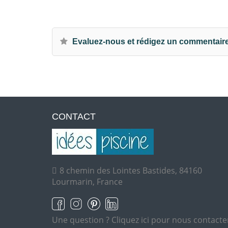
Evaluez-nous et rédigez un commentair
CONTACT
8 chemin des Lointes Bastides, 84160
Lourmarin, France
Une question ?
Cliquez ici pour nous contacte