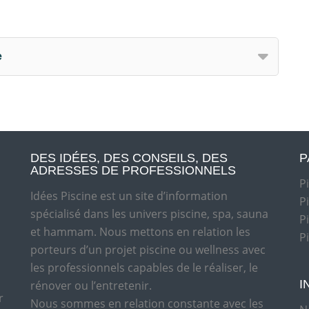
e
DES IDÉES, DES CONSEILS, DES
P
ADRESSES DE PROFESSIONNELS
P
Idées Piscine est un site d’information
P
spécialisé dans les univers piscine, spa, sauna
P
et hammam. Nous mettons en relation les
P
porteurs d’un projet piscine ou wellness avec
les professionnels capables de le réaliser, le
I
rénover ou l’entretenir.
r
Nous sommes en relation constante avec les