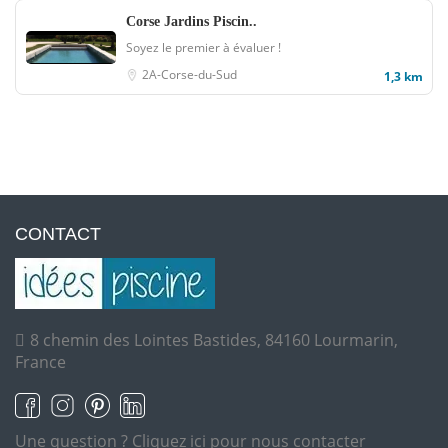
Corse Jardins Piscin..
Soyez le premier à évaluer !
2A-Corse-du-Sud
1,3 km
CONTACT
8 chemin des Lointes Bastides, 84160 Lourmarin,
France
Une question ?
Cliquez ici pour nous contacter