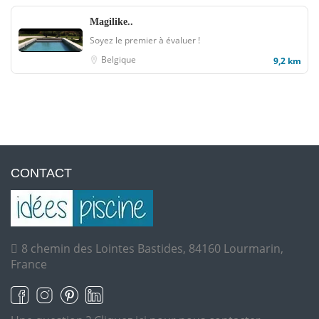
Magilike..
Soyez le premier à évaluer !
Belgique
9,2 km
CONTACT
8 chemin des Lointes Bastides, 84160 Lourmarin,
France