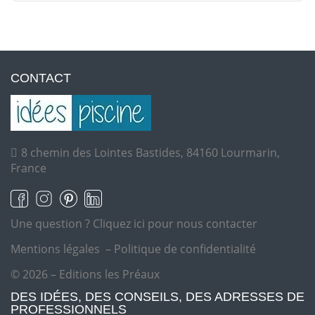
CONTACT
8 chemin des Lointes Bastides, 84160 Lourmarin,
France
Une question ?
Cliquez ici pour nous contacter
Mentions légales
–
Politique de confidentialité
© 2026 – Editions les Préaux
DES IDÉES, DES CONSEILS, DES ADRESSES DE
PROFESSIONNELS