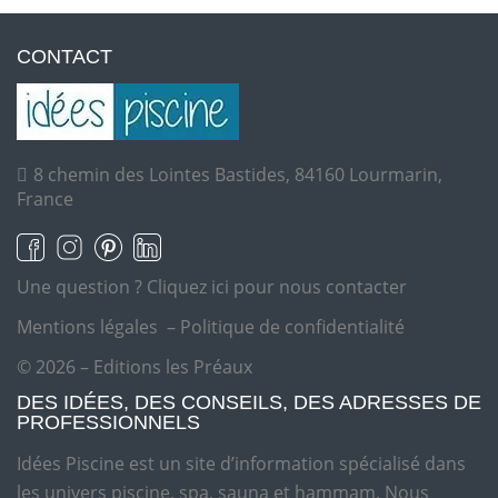
CONTACT
8 chemin des Lointes Bastides, 84160 Lourmarin,
France
Une question ?
Cliquez ici pour nous contacter
Mentions légales
–
Politique de confidentialité
© 2026 – Editions les Préaux
DES IDÉES, DES CONSEILS, DES ADRESSES DE
PROFESSIONNELS
Idées Piscine est un site d’information spécialisé dans
les univers piscine, spa, sauna et hammam. Nous