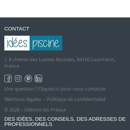
CONTACT
8 chemin des Lointes Bastides, 84160 Lourmarin,
France
Une question ?
Cliquez ici pour nous contacter
Mentions légales
–
Politique de confidentialité
© 2026 – Editions les Préaux
DES IDÉES, DES CONSEILS, DES ADRESSES DE
PROFESSIONNELS