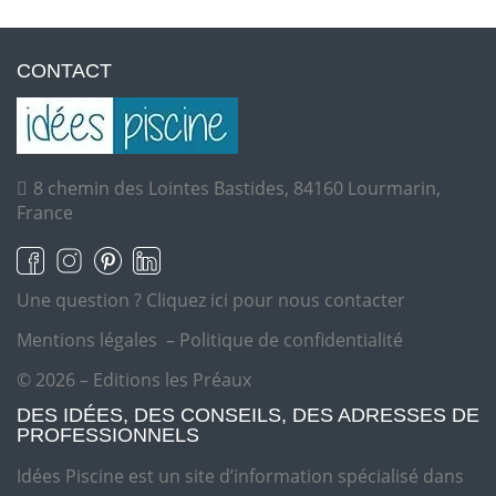
CONTACT
8 chemin des Lointes Bastides, 84160 Lourmarin,
France
Une question ?
Cliquez ici pour nous contacter
Mentions légales
–
Politique de confidentialité
© 2026 – Editions les Préaux
DES IDÉES, DES CONSEILS, DES ADRESSES DE
PROFESSIONNELS
Idées Piscine est un site d’information spécialisé dans