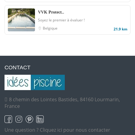
VVK Protect..
Soyez le premier à évaluer !
Belgique
21.9 km
CONTACT
8 chemin des Lointes Bastides, 84160 Lourmarin,
France
Une question ?
Cliquez ici pour nous contacter