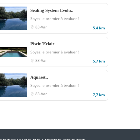
Sealing System Evolu..
Soyez le premier à évaluer !
83-Var
5.4 km
Piscin’Eclair..
Soyez le premier à évaluer !
83-Var
5.7 km
Aquaset..
Soyez le premier à évaluer !
83-Var
7,7 km