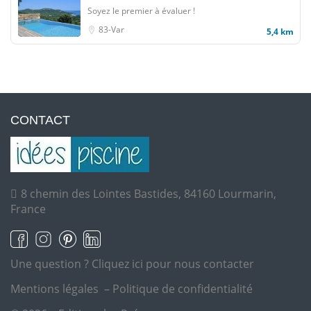
Soyez le premier à évaluer !
83-Var
5,4 km
CONTACT
8 chemin des Lointes Bastides, 84160 Lourmarin,
France
Une question ?
Cliquez ici pour nous contacter
Mentions légales
–
Politique de confidentialité