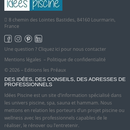
8 chemin des Lointes Bastides, 84160 Lourmarin,
France
Une question ?
Cliquez ici pour nous contacter
Mentions légales
–
Politique de confidentialité
© 2026 – Editions les Préaux
DES IDÉES, DES CONSEILS, DES ADRESSES DE
PROFESSIONNELS
Idées Piscine est un site d’information spécialisé dans
les univers piscine, spa, sauna et hammam. Nous
mettons en relation les porteurs d’un projet piscine ou
wellness avec les professionnels capables de le
réaliser, le rénover ou l’entretenir.