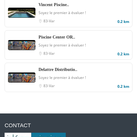
Vincent Piscine..
Soyez le premier à évaluer !
83-Var
0.2 km
Piscine Center OR..
Soyez le premier à évaluer !
83-Var
0.2 km
Delattre Distributio..
Soyez le premier à évaluer !
83-Var
0.2 km
CONTACT