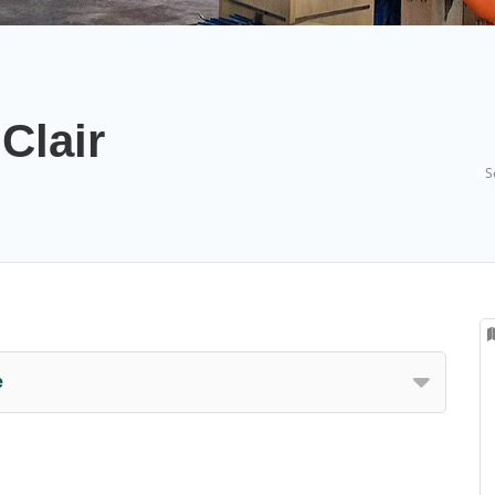
Clair
S
e