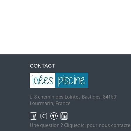
CONTACT
8 chemin des Lointes Bastides, 84160
Lourmarin, France
Une question ?
Cliquez ici pour nous contacte