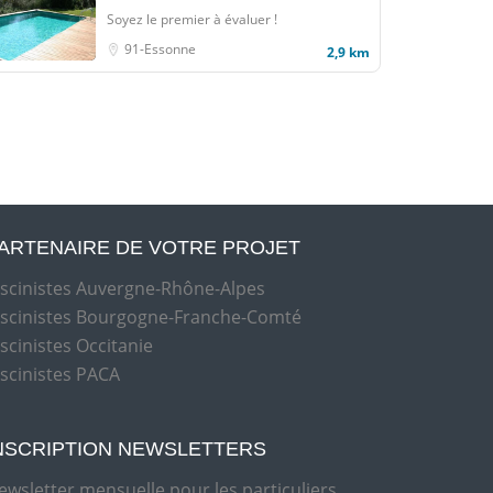
Soyez le premier à évaluer !
91-Essonne
2,9 km
ARTENAIRE DE VOTRE PROJET
iscinistes Auvergne-Rhône-Alpes
iscinistes Bourgogne-Franche-Comté
iscinistes Occitanie
iscinistes PACA
NSCRIPTION NEWSLETTERS
ewsletter mensuelle pour les particuliers