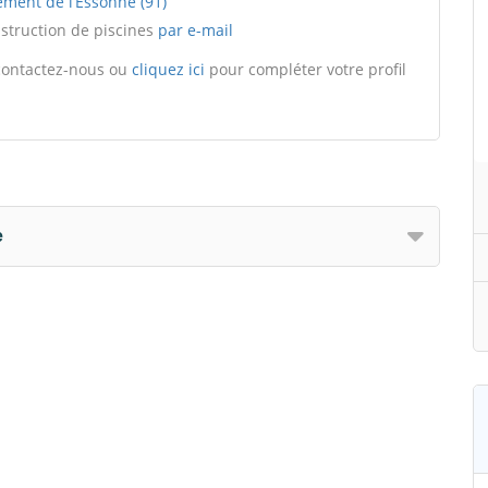
ement de l’Essonne (91)
nstruction de piscines
par e-mail
, contactez-nous ou
cliquez ici
pour compléter votre profil
e