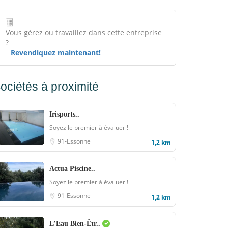
Vous gérez ou travaillez dans cette entreprise
?
Revendiquez maintenant!
ociétés à proximité
Irisports..
Soyez le premier à évaluer !
91-Essonne
1,2 km
Actua Piscine..
Soyez le premier à évaluer !
91-Essonne
1,2 km
L’Eau Bien-Êtr..