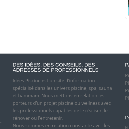
DES IDÉES, DES CONSEILS, DES
P
ADRESSES DE PROFESSIONNELS
P
Idées Piscine est un site d’information
P
spécialisé dans les univers piscine, spa, sauna
P
et hammam. Nous mettons en relation les
P
porteurs d’un projet piscine ou wellness avec
les professionnels capables de le réaliser, le
I
rénover ou l’entretenir.
r
Nous sommes en relation constante avec les
N