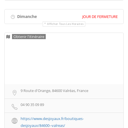
Dimanche
JOUR DE FERMETURE
Afficher Tous Les Horaires
Obtenir l'itinéraire
9 Route d'Orange, 84600 Valréas, France
04 90 35 09 89
https://www.desjoyaux.fr/boutiques-
desjoyaux/84600--valreas/