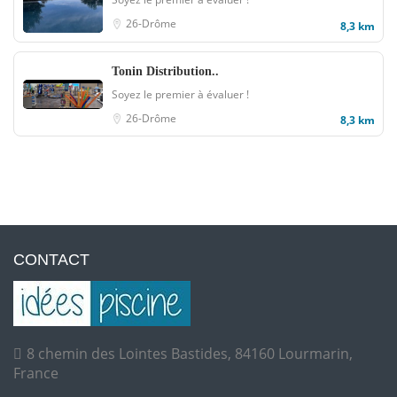
26-Drôme
8,3 km
Tonin Distribution..
Soyez le premier à évaluer !
26-Drôme
8,3 km
CONTACT
8 chemin des Lointes Bastides, 84160 Lourmarin,
France