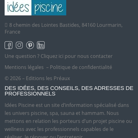
8 chemin des Lointes Bastides, 84160 Lourmarin,
France
Une question ?
Cliquez ici pour nous contacter
Mentions légales
–
Politique de confidentialité
© 2026 – Editions les Préaux
DES IDÉES, DES CONSEILS, DES ADRESSES DE
PROFESSIONNELS
Idées Piscine est un site d’information spécialisé dans
les univers piscine, spa, sauna et hammam. Nous
mettons en relation les porteurs d’un projet piscine ou
wellness avec les professionnels capables de le
réaliser, le rénover ou l’entretenir.