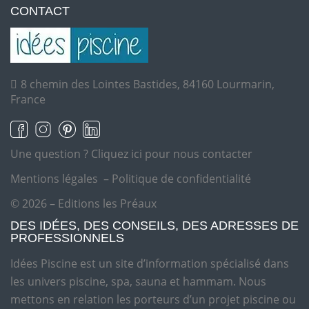
CONTACT
8 chemin des Lointes Bastides, 84160 Lourmarin,
France
Une question ?
Cliquez ici pour nous contacter
Mentions légales
–
Politique de confidentialité
© 2026 – Editions les Préaux
DES IDÉES, DES CONSEILS, DES ADRESSES DE
PROFESSIONNELS
Idées Piscine est un site d’information spécialisé dans
les univers piscine, spa, sauna et hammam. Nous
mettons en relation les porteurs d’un projet piscine ou