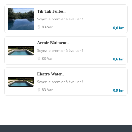
Tik Tak Fuites..
Soyez le premier à évaluer !
83-Var
0,6 km
Avenir Bâtiment..
Soyez le premier à évaluer !
83-Var
0,6 km
Electro Water..
Soyez le premier à évaluer !
83-Var
0,9 km