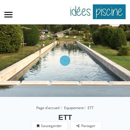
Page d'accueil
Equipement
ETT
ETT
Sauvegarder
Partager