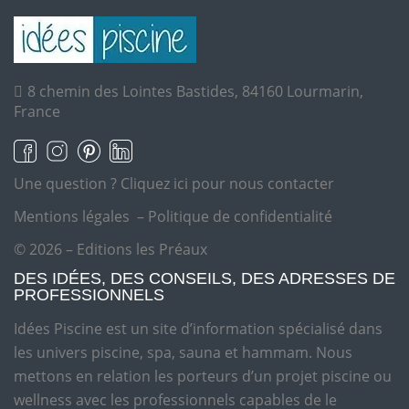
8 chemin des Lointes Bastides, 84160 Lourmarin,
France
Une question ?
Cliquez ici pour nous contacter
Mentions légales
–
Politique de confidentialité
© 2026 – Editions les Préaux
DES IDÉES, DES CONSEILS, DES ADRESSES DE
PROFESSIONNELS
Idées Piscine est un site d’information spécialisé dans
les univers piscine, spa, sauna et hammam. Nous
mettons en relation les porteurs d’un projet piscine ou
wellness avec les professionnels capables de le