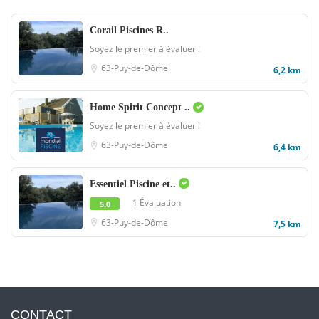
Corail Piscines R..
Soyez le premier à évaluer !
63-Puy-de-Dôme
6,2 km
Home Spirit Concept ..
Soyez le premier à évaluer !
63-Puy-de-Dôme
6,4 km
Essentiel Piscine et..
1 Évaluation
5.0
63-Puy-de-Dôme
7,5 km
CONTACT