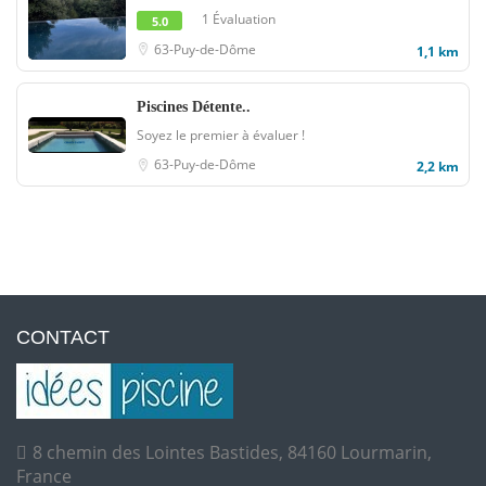
1 Évaluation
5.0
63-Puy-de-Dôme
1,1 km
Piscines Détente..
Soyez le premier à évaluer !
63-Puy-de-Dôme
2,2 km
CONTACT
8 chemin des Lointes Bastides, 84160 Lourmarin,
France