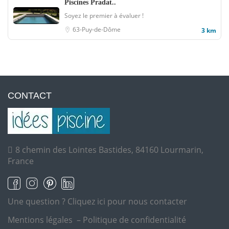
Piscines Pradat..
Soyez le premier à évaluer !
63-Puy-de-Dôme
3 km
CONTACT
8 chemin des Lointes Bastides, 84160 Lourmarin,
France
Une question ?
Cliquez ici pour nous contacter
Mentions légales
–
Politique de confidentialité