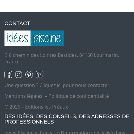
CONTACT
8 chemin des Lointes Bastides, 84160 Lourmarin,
France
Une question ?
Cliquez ici pour nous contacter
Mentions légales
–
Politique de confidentialité
© 2026 – Editions les Préaux
DES IDÉES, DES CONSEILS, DES ADRESSES DE
PROFESSIONNELS
Idées Piscine est un site d’information spécialisé dans