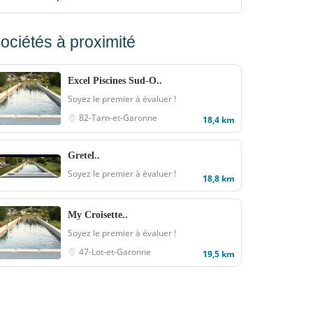
ociétés à proximité
Excel Piscines Sud-O..
Soyez le premier à évaluer !
82-Tarn-et-Garonne
18,4 km
Gretel..
Soyez le premier à évaluer !
18,8 km
My Croisette..
Soyez le premier à évaluer !
47-Lot-et-Garonne
19,5 km