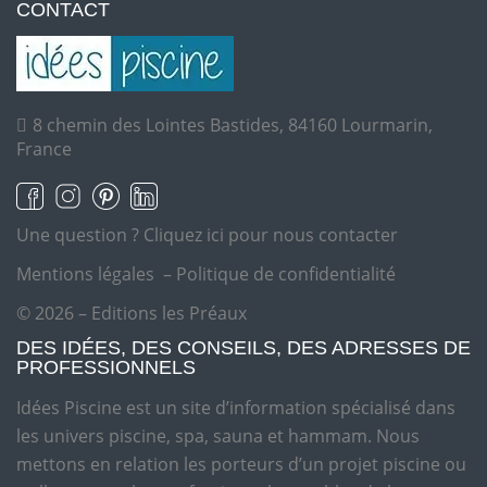
CONTACT
8 chemin des Lointes Bastides, 84160 Lourmarin,
France
Une question ?
Cliquez ici pour nous contacter
Mentions légales
–
Politique de confidentialité
© 2026 – Editions les Préaux
DES IDÉES, DES CONSEILS, DES ADRESSES DE
PROFESSIONNELS
Idées Piscine est un site d’information spécialisé dans
les univers piscine, spa, sauna et hammam. Nous
mettons en relation les porteurs d’un projet piscine ou