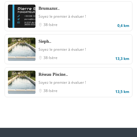
Brumazur..
Soyez le premier à évaluer !
38-Isère
0,4 km
Sieph..
Soyez le premier à évaluer !
38-Isère
13,3 km
Réseau Piscine..
Soyez le premier à évaluer !
38-Isère
13,5 km