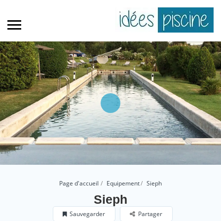
Page d'accueil
Equipement
Sieph
Sieph
Sauvegarder
Partager