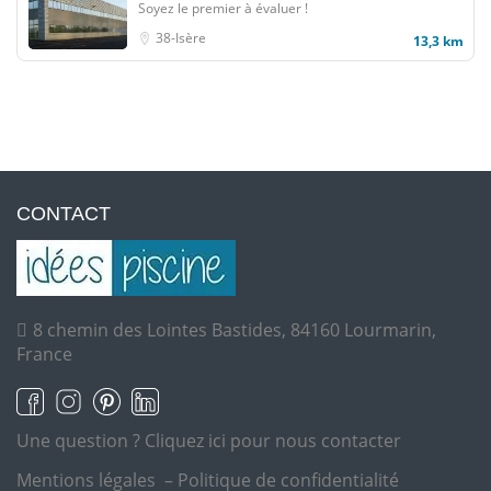
Soyez le premier à évaluer !
38-Isère
13,3 km
CONTACT
8 chemin des Lointes Bastides, 84160 Lourmarin,
France
Une question ?
Cliquez ici pour nous contacter
Mentions légales
–
Politique de confidentialité