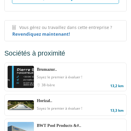
Vous gérez ou travaillez dans cette entreprise ?
Revendiquez maintenant!
Sociétés à proximité
Brumazur..
Soyez le premier à évaluer !
38-Isère
13,2 km
Horizal..
Soyez le premier à évaluer !
13,3 km
BWT Pool Products &#..