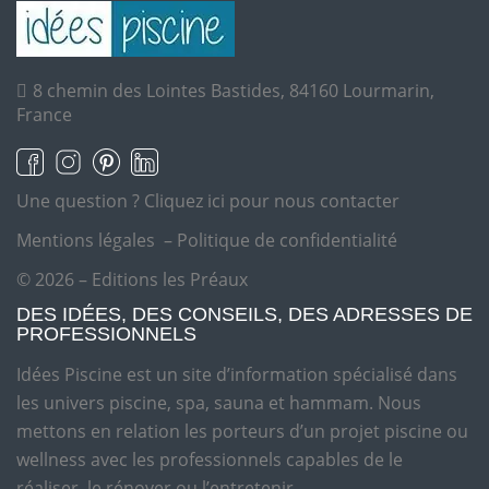
8 chemin des Lointes Bastides, 84160 Lourmarin,
France
Une question ?
Cliquez ici pour nous contacter
Mentions légales
–
Politique de confidentialité
© 2026 – Editions les Préaux
DES IDÉES, DES CONSEILS, DES ADRESSES DE
PROFESSIONNELS
Idées Piscine est un site d’information spécialisé dans
les univers piscine, spa, sauna et hammam. Nous
mettons en relation les porteurs d’un projet piscine ou
wellness avec les professionnels capables de le
réaliser, le rénover ou l’entretenir.