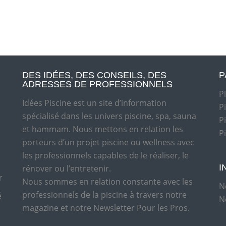
DES IDÉES, DES CONSEILS, DES
P
ADRESSES DE PROFESSIONNELS
P
Idées Piscine est un site d’information
P
spécialisé dans les univers piscine, spa, sauna
P
et hammam. Nous mettons en relation les
P
porteurs d’un projet piscine ou wellness avec
les professionnels capables de le réaliser, le
I
rénover ou l’entretenir.
r
Nous sommes en relation constante avec les
N
professionnels de la piscine à travers notre
é
N
magazine et notre Newsletter Pour les Pros.