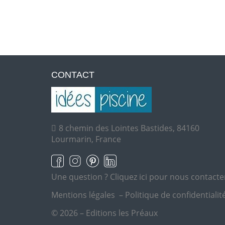
CONTACT
8 chemin des Lointes Bastides, 84160
Lourmarin, France
Une question ?
Cliquez ici pour nous contacte
Mentions légales
–
Politique de confidentialit
© 2026 – Editions les Préaux