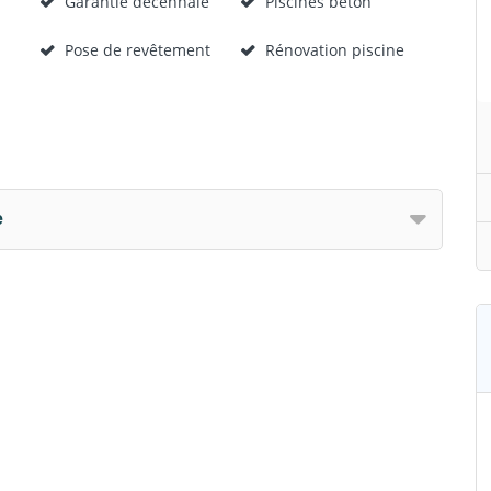
Garantie décennale
Piscines béton
Pose de revêtement
Rénovation piscine
e