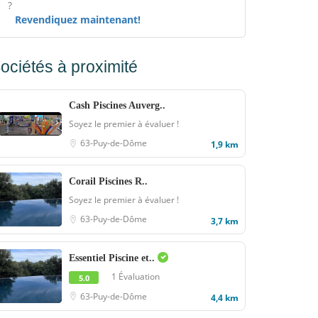
?
Revendiquez maintenant!
ociétés à proximité
Cash Piscines Auverg..
Soyez le premier à évaluer !
63-Puy-de-Dôme
1,9 km
Corail Piscines R..
Soyez le premier à évaluer !
63-Puy-de-Dôme
3,7 km
Essentiel Piscine et..
1 Évaluation
5.0
63-Puy-de-Dôme
4,4 km