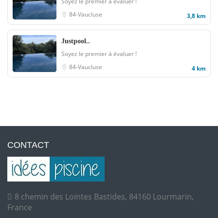
Soyez le premier à évaluer !
84-Vaucluse
3,8 km
Justpool..
Soyez le premier à évaluer !
84-Vaucluse
4 km
CONTACT
8 chemin des Lointes Bastides, 84160 Lourmarin,
France