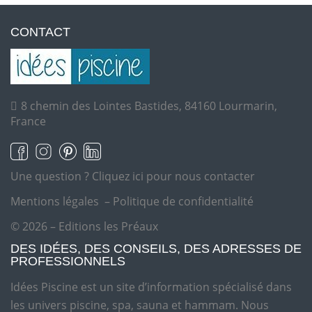
CONTACT
8 chemin des Lointes Bastides, 84160 Lourmarin,
France
Une question ?
Cliquez ici pour nous contacter
Mentions légales
–
Politique de confidentialité
© 2026 – Editions les Préaux
DES IDÉES, DES CONSEILS, DES ADRESSES DE
PROFESSIONNELS
Idées Piscine est un site d’information spécialisé dans
les univers piscine, spa, sauna et hammam. Nous