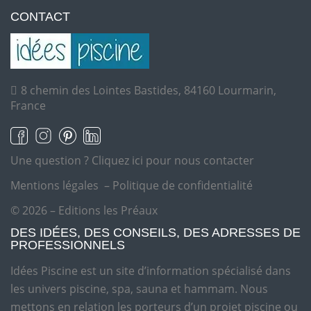
CONTACT
8 chemin des Lointes Bastides, 84160 Lourmarin,
France
Une question ?
Cliquez ici pour nous contacter
Mentions légales
–
Politique de confidentialité
© 2026 – Editions les Préaux
DES IDÉES, DES CONSEILS, DES ADRESSES DE
PROFESSIONNELS
Idées Piscine est un site d’information spécialisé dans
les univers piscine, spa, sauna et hammam. Nous
mettons en relation les porteurs d’un projet piscine ou