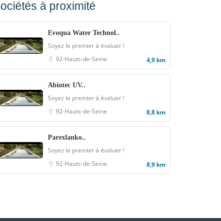
ociétés à proximité
Evoqua Water Technol..
Soyez le premier à évaluer !
92-Hauts-de-Seine
4,9 km
Abiotec UV..
Soyez le premier à évaluer !
92-Hauts-de-Seine
8,8 km
Parexlanko..
Soyez le premier à évaluer !
92-Hauts-de-Seine
8,9 km