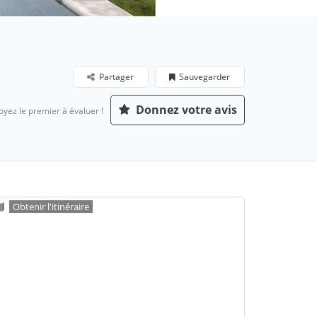
Partager
Sauvegarder
Donnez votre avis
oyez le premier à évaluer !
Obtenir l'itinéraire