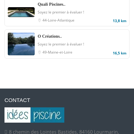
Quali Piscines..
Soyez le premier à évaluer !
44-Loire-Atlantique
13,8 km
O Créations..
Soyez le premier à évaluer !
49-Maine-et-Loire
16,5 km
CONTACT
8 chemin des Lointes Bastides, 84160 Lourmarin,