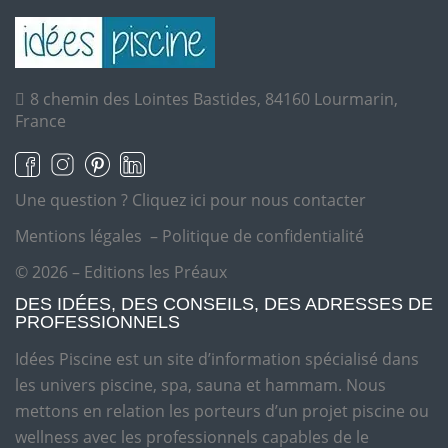
8 chemin des Lointes Bastides, 84160 Lourmarin,
France
Une question ?
Cliquez ici pour nous contacter
Mentions légales
–
Politique de confidentialité
© 2026 – Editions les Préaux
DES IDÉES, DES CONSEILS, DES ADRESSES DE
PROFESSIONNELS
Idées Piscine est un site d’information spécialisé dans
les univers piscine, spa, sauna et hammam. Nous
mettons en relation les porteurs d’un projet piscine ou
wellness avec les professionnels capables de le