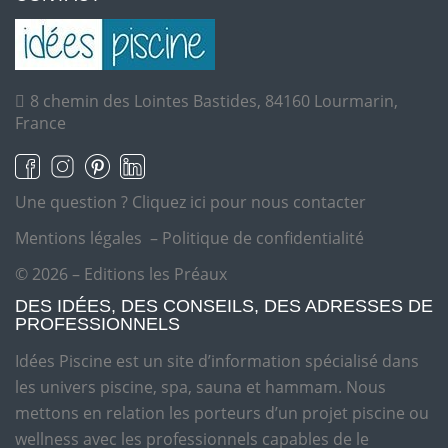
8 chemin des Lointes Bastides, 84160 Lourmarin,
France
Une question ?
Cliquez ici pour nous contacter
Mentions légales
–
Politique de confidentialité
© 2026 – Editions les Préaux
DES IDÉES, DES CONSEILS, DES ADRESSES DE
PROFESSIONNELS
Idées Piscine est un site d’information spécialisé dans
les univers piscine, spa, sauna et hammam. Nous
mettons en relation les porteurs d’un projet piscine ou
wellness avec les professionnels capables de le