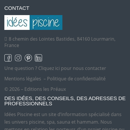
CONTACT
8 chemin des Lointes Bastides, 84160 Lourmarin,
France
Une question ?
Cliquez ici pour nous contacter
Mentions légales
–
Politique de confidentialité
© 2026 – Editions les Préaux
DES IDÉES, DES CONSEILS, DES ADRESSES DE
PROFESSIONNELS
Idées Piscine est un site d’information spécialisé dans
les univers piscine, spa, sauna et hammam. Nous
mettons en relation les porteurs d’un projet piscine ou