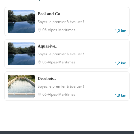
Pool and Co..
Soyez le premier à évaluer !
06-Alpes-Maritimes
1,2 km
Aquarêve..
Soyez le premier à évaluer !
06-Alpes-Maritimes
1,2 km
Decobois..
Soyez le premier à évaluer !
06-Alpes-Maritimes
1,3 km