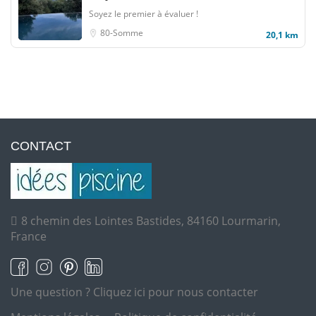
Soyez le premier à évaluer !
80-Somme
20,1 km
CONTACT
8 chemin des Lointes Bastides, 84160 Lourmarin,
France
Une question ?
Cliquez ici pour nous contacter