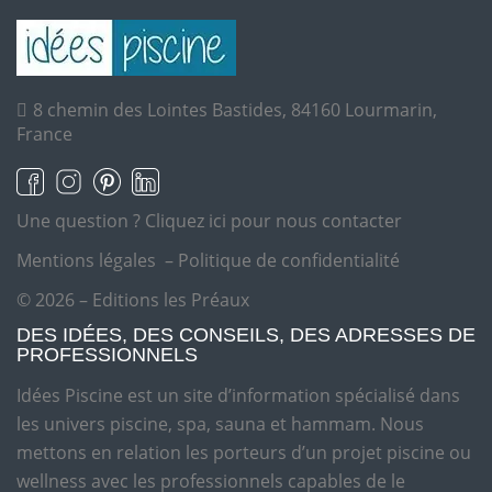
8 chemin des Lointes Bastides, 84160 Lourmarin,
France
Une question ?
Cliquez ici pour nous contacter
Mentions légales
–
Politique de confidentialité
© 2026 – Editions les Préaux
DES IDÉES, DES CONSEILS, DES ADRESSES DE
PROFESSIONNELS
Idées Piscine est un site d’information spécialisé dans
les univers piscine, spa, sauna et hammam. Nous
mettons en relation les porteurs d’un projet piscine ou
wellness avec les professionnels capables de le