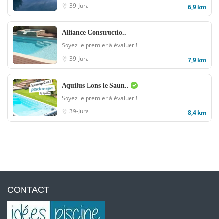
39-Jura
6,9 km
Alliance Constructio..
Soyez le premier à évaluer !
39-Jura
7,9 km
Aquilus Lons le Saun..
Soyez le premier à évaluer !
39-Jura
8,4 km
CONTACT