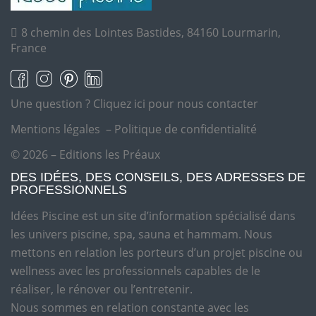
8 chemin des Lointes Bastides, 84160 Lourmarin,
France
Une question ?
Cliquez ici pour nous contacter
Mentions légales
–
Politique de confidentialité
© 2026 – Editions les Préaux
DES IDÉES, DES CONSEILS, DES ADRESSES DE
PROFESSIONNELS
Idées Piscine est un site d’information spécialisé dans
les univers piscine, spa, sauna et hammam. Nous
mettons en relation les porteurs d’un projet piscine ou
wellness avec les professionnels capables de le
réaliser, le rénover ou l’entretenir.
Nous sommes en relation constante avec les