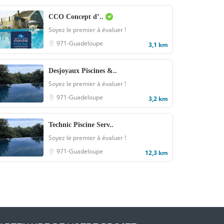
CCO Concept d’..
Soyez le premier à évaluer !
971-Guadeloupe
3,1 km
Desjoyaux Piscines &..
Soyez le premier à évaluer !
971-Guadeloupe
3,2 km
Technic Piscine Serv..
Soyez le premier à évaluer !
971-Guadeloupe
12,3 km