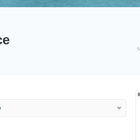
ce
S
e