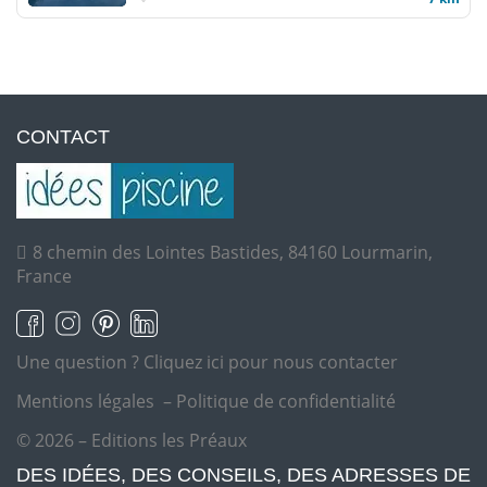
CONTACT
8 chemin des Lointes Bastides, 84160 Lourmarin,
France
Une question ?
Cliquez ici pour nous contacter
Mentions légales
–
Politique de confidentialité
© 2026 – Editions les Préaux
DES IDÉES, DES CONSEILS, DES ADRESSES DE