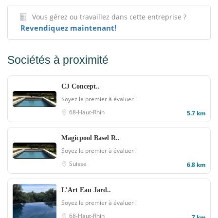
Vous gérez ou travaillez dans cette entreprise ?
Revendiquez maintenant!
Sociétés à proximité
CJ Concept..
Soyez le premier à évaluer !
68-Haut-Rhin
5.7 km
Magicpool Basel R..
Soyez le premier à évaluer !
Suisse
6.8 km
L’Art Eau Jard..
Soyez le premier à évaluer !
68-Haut-Rhin
7 km