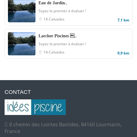
Eau de Jardin..
Soyez le premier à évaluer !
14-Calvados
7,1 km
Larcher Piscines ..
Soyez le premier à évaluer !
14-Calvados
9,9 km
CONTACT
8 chemin des Lointes Bastides, 84160 Lourmarin,
France