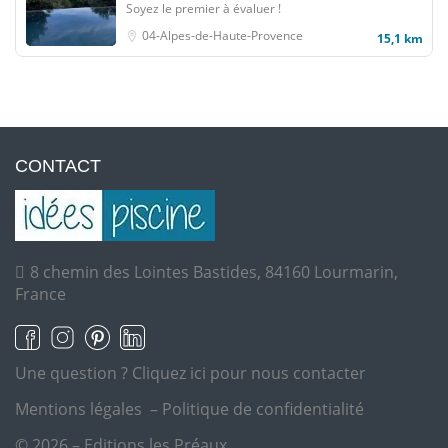
Soyez le premier à évaluer !
04-Alpes-de-Haute-Provence
15,1 km
CONTACT
8 chemin des Lointes Bastides, 84160 Lourmarin,
France
Une question ?
Cliquez ici pour nous contacter
Mentions légales
–
Politique de confidentialité
© 2026 – Editions les Préaux