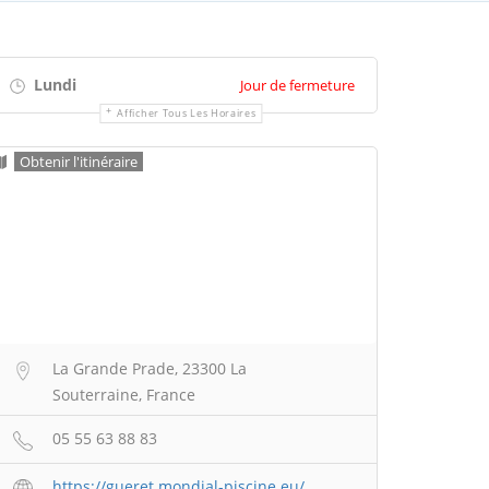
Lundi
Jour de fermeture
Afficher Tous Les Horaires
Obtenir l'itinéraire
La Grande Prade, 23300 La
Souterraine, France
05 55 63 88 83
https://gueret.mondial-piscine.eu/