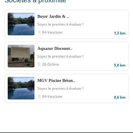
Sociétés à proximité
Boyer Jardin & ..
Soyez le premier à évaluer !
84-Vaucluse
1,3 km
Aquazur Discount..
Soyez le premier à évaluer !
26-Drôme
5,8 km
MGV Piscine Béton..
Soyez le premier à évaluer !
84-Vaucluse
8,6 km