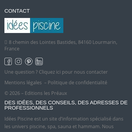
CONTACT
8 chemin des Lointes Bastides, 84160 Lourmarin,
France
Une question ?
Cliquez ici pour nous contacter
Mentions légales
–
Politique de confidentialité
© 2026 – Editions les Préaux
DES IDÉES, DES CONSEILS, DES ADRESSES DE
PROFESSIONNELS
Idées Piscine est un site d’information spécialisé dans
les univers piscine, spa, sauna et hammam. Nous