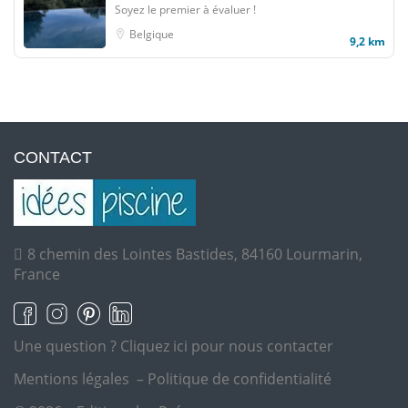
Soyez le premier à évaluer !
Belgique
9,2 km
CONTACT
8 chemin des Lointes Bastides, 84160 Lourmarin,
France
Une question ?
Cliquez ici pour nous contacter
Mentions légales
–
Politique de confidentialité