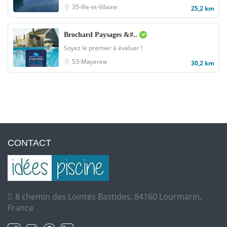
35-Ille-et-Vilaine
25,2 km
Brochard Paysages &#..
Soyez le premier à évaluer !
53-Mayenne
30,2 km
CONTACT
8 chemin des Lointes Bastides, 84160 Lourmarin,
France