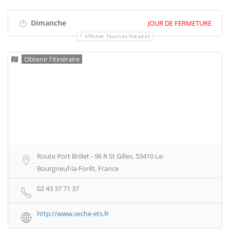
Dimanche
JOUR DE FERMETURE
Afficher Tous Les Horaires
Obtenir l'itinéraire
Route Port Brillet - 96 R St Gilles, 53410 Le-
Bourgneuf-la-Forêt, France
02 43 37 71 37
http://www.seche-ets.fr