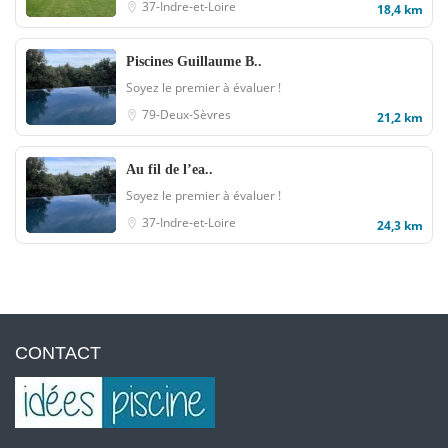
37-Indre-et-Loire
18,4 km
Piscines Guillaume B..
Soyez le premier à évaluer !
79-Deux-Sèvres
21,2 km
Au fil de l’ea..
Soyez le premier à évaluer !
37-Indre-et-Loire
24,3 km
CONTACT