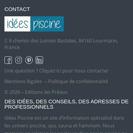
CONTACT
8 chemin des Lointes Bastides, 84160 Lourmarin,
France
Une question ?
Cliquez ici pour nous contacter
Mentions légales
–
Politique de confidentialité
© 2026 – Editions les Préaux
DES IDÉES, DES CONSEILS, DES ADRESSES DE
PROFESSIONNELS
Idées Piscine est un site d’information spécialisé dans
les univers piscine, spa, sauna et hammam. Nous