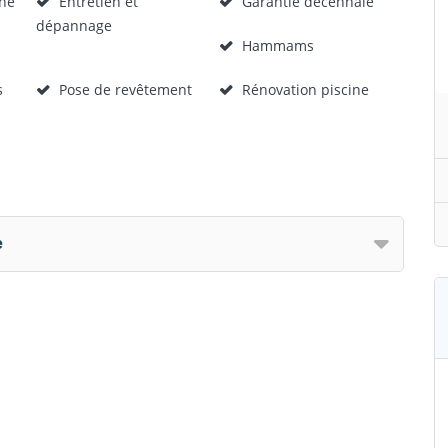
ine
Entretien et
Garantie décennale
dépannage
Hammams
s
Pose de revêtement
Rénovation piscine
e