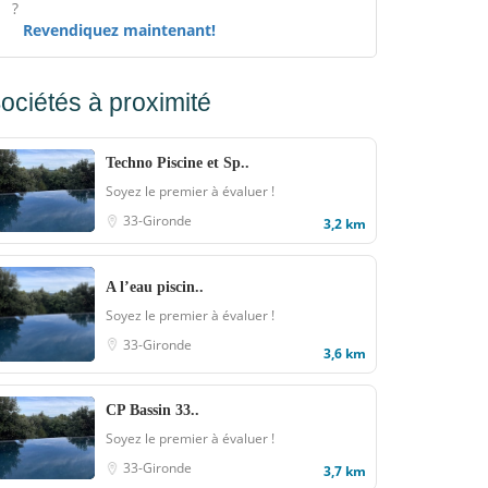
?
Revendiquez maintenant!
ociétés à proximité
Techno Piscine et Sp..
Soyez le premier à évaluer !
33-Gironde
3,2 km
A l’eau piscin..
Soyez le premier à évaluer !
33-Gironde
3,6 km
CP Bassin 33..
Soyez le premier à évaluer !
33-Gironde
3,7 km