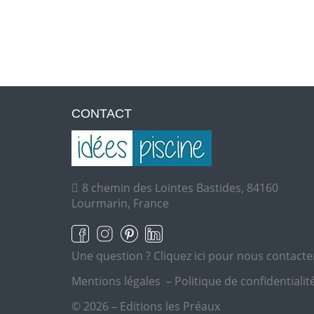
CONTACT
8 chemin des Lointes Bastides, 84160
Lourmarin, France
Une question ?
Cliquez ici pour nous contacte
Mentions légales
–
Politique de confidentialit
© 2026 – Editions les Préaux