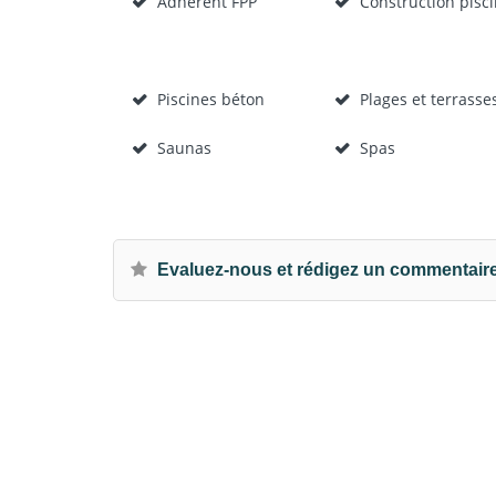
Adhérent FPP
Construction pisc
Piscines béton
Plages et terrasse
Saunas
Spas
Evaluez-nous et rédigez un commentair