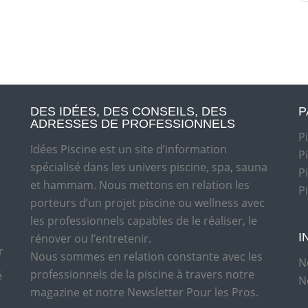
DES IDÉES, DES CONSEILS, DES
P
ADRESSES DE PROFESSIONNELS
P
Idées Piscine est un site d’information
P
spécialisé dans les univers piscine, spa, sauna
P
et hammam. Nous mettons en relation les
P
porteurs d’un projet piscine ou wellness avec
les professionnels capables de le réaliser, le
I
rénover ou l’entretenir.
r
Nous sommes en relation constante avec les
N
professionnels de la piscine à travers notre
é
N
magazine et notre Newsletter Pour les Pros.