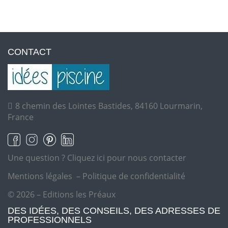
CONTACT
8 chemin des Lointes Bastides, 84160 Lourmarin,
France
Une question ?
Cliquez ici pour nous contacter
Mentions légales
–
Politique de confidentialité
© 2026 – Editions les Préaux
DES IDÉES, DES CONSEILS, DES ADRESSES DE
PROFESSIONNELS